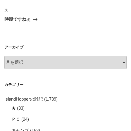
ナ
投
ビ
稿
次
次
ゲ
の
時期ですねぇ
投
ー
稿
シ
ョ
アーカイブ
ン
ア
ー
カ
イ
カテゴリー
ブ
IslandHopperの雑記
(1,739)
★
(33)
ＰＣ
(24)
キャンプ
(183)