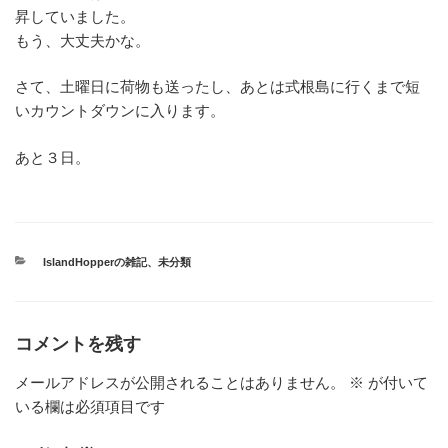
昇していました。
もう、大丈夫かな。
さて、土曜日に荷物も送ったし、あとは式根島に行くまで短
いカウントダウンに入ります。
あと３日。
カ
IslandHopperの雑記
、
未分類
テ
ゴ
リ
ー
コメントを残す
メールアドレスが公開されることはありません。
※
が付いて
いる欄は必須項目です