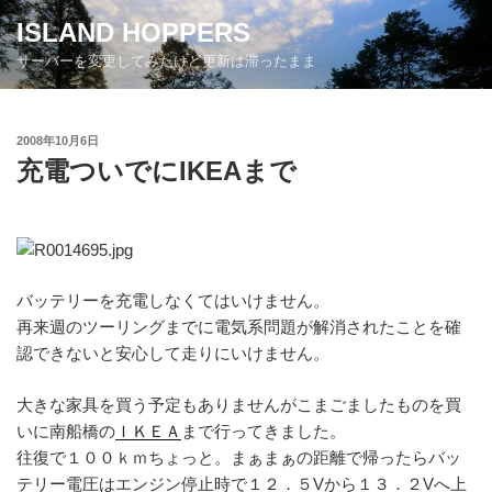
コ
ISLAND HOPPERS
ン
サーバーを変更してみたけど更新は滞ったまま
テ
ン
ツ
投
2008年10月6日
へ
稿
充電ついでにIKEAまで
ス
日:
キ
ッ
プ
バッテリーを充電しなくてはいけません。
再来週のツーリングまでに電気系問題が解消されたことを確
認できないと安心して走りにいけません。
大きな家具を買う予定もありませんがこまごましたものを買
いに南船橋の
ＩＫＥＡ
まで行ってきました。
往復で１００ｋｍちょっと。まぁまぁの距離で帰ったらバッ
テリー電圧はエンジン停止時で１２．５Vから１３．２Vへ上