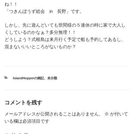
ね！！
「つきんぼうず総会 in 長野」です。
しかし、先に遊んどいても世間様の５連休の時に家で大人し
くしているのかなぁ？多分無理！！
どうしよう？式根島は来月行く予定で船も予約してあるし、
混まないいいところがないものか？
カ
IslandHopperの雑記
、
未分類
テ
ゴ
リ
ー
コメントを残す
メールアドレスが公開されることはありません。
※
が付いて
いる欄は必須項目です