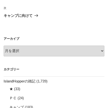
ナ
投
ビ
稿
次
次
ゲ
の
キャンプに向けて
投
ー
稿
シ
ョ
アーカイブ
ン
ア
ー
カ
イ
カテゴリー
ブ
IslandHopperの雑記
(1,739)
★
(33)
ＰＣ
(24)
キャンプ
(183)