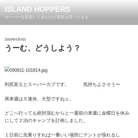
コ
ISLAND HOPPERS
ン
サーバーを変更してみたけど更新は滞ったまま
テ
ン
ツ
投
2009年9月4日
へ
稿
うーむ、どうしよう？
ス
日:
キ
ッ
プ
利尻富士とスーパーカブです。 気持ちよさそう〜
再来週は５連休。大型ですねェ。
どこへ行っても絶対混むからと一週前の来週に金曜日を休み
にして２泊のキャンプを計画しました。
１日前に先乗りすれば一番いい場所にテントが張れるし