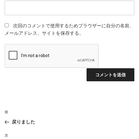
次回のコメントで使用するためブラウザーに自分の名前、
メールアドレス、サイトを保存する。
投
前
前
稿
の
戻りました
ナ
投
ビ
稿
次
次