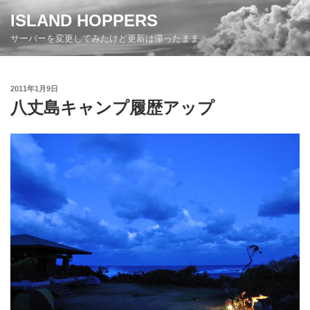
コ
ISLAND HOPPERS
ン
サーバーを変更してみたけど更新は滞ったまま
テ
ン
ツ
投
2011年1月9日
へ
稿
八丈島キャンプ履歴アップ
ス
日:
キ
ッ
プ