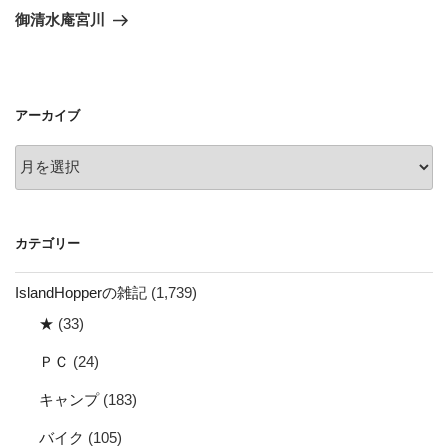
ゲ
の
御清水庵宮川
投
ー
稿
シ
ョ
アーカイブ
ン
ア
ー
カ
イ
カテゴリー
ブ
IslandHopperの雑記
(1,739)
★
(33)
ＰＣ
(24)
キャンプ
(183)
バイク
(105)