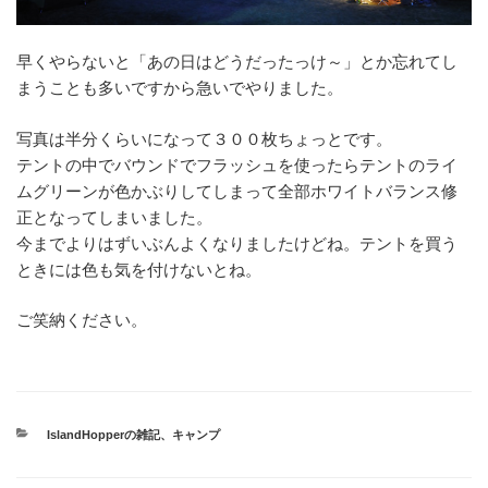
早くやらないと「あの日はどうだったっけ～」とか忘れてし
まうことも多いですから急いでやりました。
写真は半分くらいになって３００枚ちょっとです。
テントの中でバウンドでフラッシュを使ったらテントのライ
ムグリーンが色かぶりしてしまって全部ホワイトバランス修
正となってしまいました。
今までよりはずいぶんよくなりましたけどね。テントを買う
ときには色も気を付けないとね。
ご笑納ください。
カ
IslandHopperの雑記
、
キャンプ
テ
ゴ