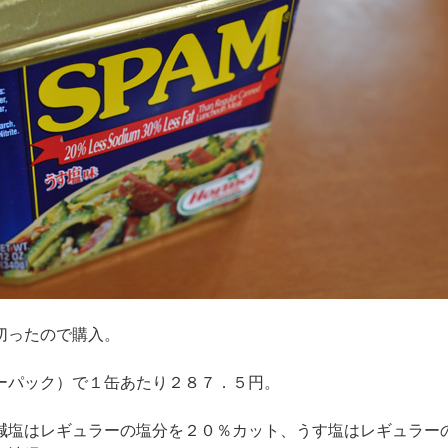
切ったので購入。
ーパック）で１缶あたり２８７．５円。
減塩はレギュラーの塩分を２０％カット、うす塩はレギュラー