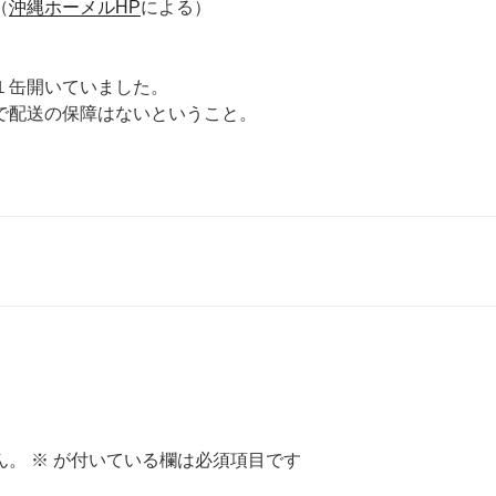
（
沖縄ホーメルHP
による）
１缶開いていました。
で配送の保障はないということ。
ん。
※
が付いている欄は必須項目です