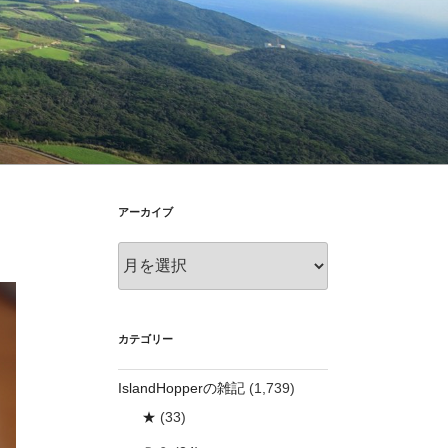
アーカイブ
ア
ー
カ
イ
ブ
カテゴリー
IslandHopperの雑記
(1,739)
★
(33)