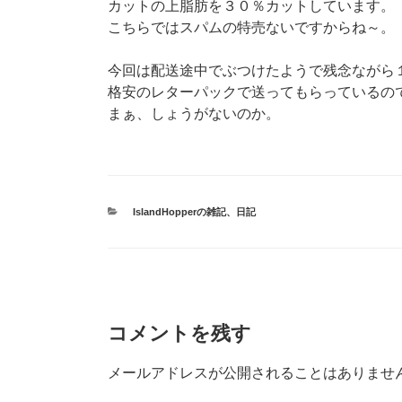
カットの上脂肪を３０％カットしています。
こちらではスパムの特売ないですからね～。
今回は配送途中でぶつけたようで残念ながら
格安のレターパックで送ってもらっているの
まぁ、しょうがないのか。
カ
IslandHopperの雑記
、
日記
テ
ゴ
リ
ー
コメントを残す
メールアドレスが公開されることはありませ