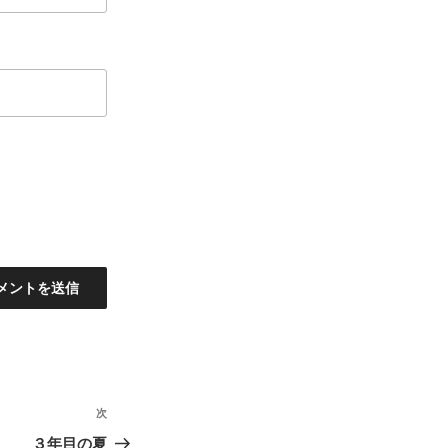
次
次
の
３年目の夏