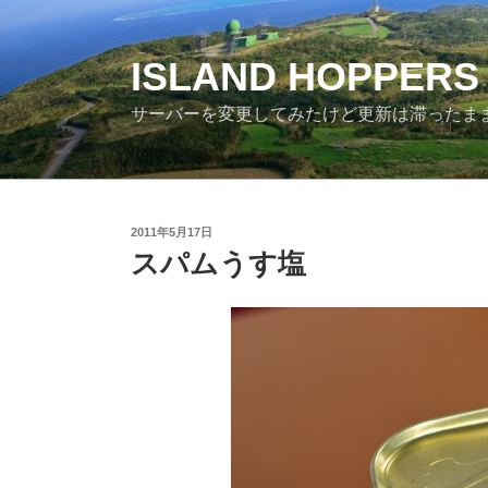
コ
ン
テ
ISLAND HOPPERS
ン
サーバーを変更してみたけど更新は滞ったま
ツ
へ
ス
キ
ッ
投
2011年5月17日
プ
稿
スパムうす塩
日: