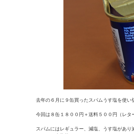
去年の６月に９缶買ったスパムうす塩を使い
今回は８缶１８００円＋送料５００円（レタ
スパムにはレギュラー、減塩、うす塩があり