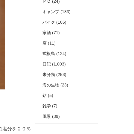
ＰＣ
(24)
キャンプ
(183)
バイク
(105)
家酒
(71)
店
(11)
式根島
(124)
日記
(1,003)
未分類
(253)
海の生物
(23)
銛
(5)
雑学
(7)
風景
(39)
の塩分を２０％