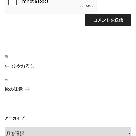
投
前
前
稿
の
ひやおろし
ナ
投
ビ
稿
次
次
ゲ
の
秋の味覚
投
ー
稿
シ
ョ
アーカイブ
ン
ア