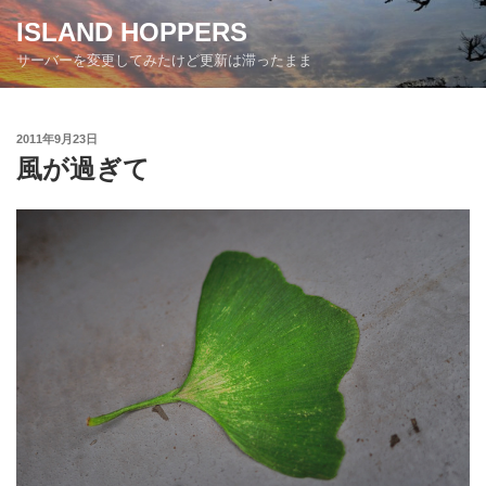
コ
ISLAND HOPPERS
ン
サーバーを変更してみたけど更新は滞ったまま
テ
ン
ツ
投
2011年9月23日
へ
稿
風が過ぎて
ス
日:
キ
ッ
プ