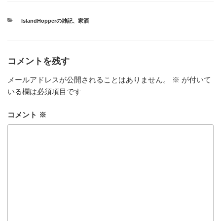
カ
IslandHopperの雑記
、
家酒
テ
ゴ
リ
ー
コメントを残す
メールアドレスが公開されることはありません。
※
が付いて
いる欄は必須項目です
コメント
※