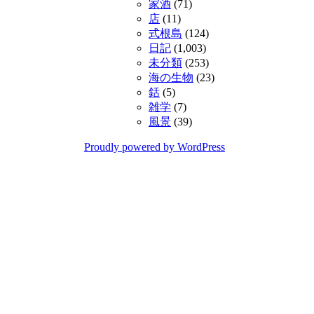
家酒
(71)
店
(11)
式根島
(124)
日記
(1,003)
未分類
(253)
海の生物
(23)
銛
(5)
雑学
(7)
風景
(39)
Proudly powered by WordPress