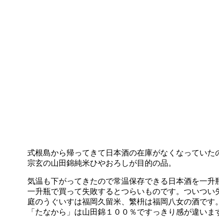
式根島から帰ってきて日本酒の在庫がなくなっていた
宗玄の山田錦純米ひやおろしが目的の品。
気温も下がってきたので常温保存できる日本酒を一升
一升瓶で買って失敗するとつらいものです。ついつい
庭のうぐいすは福岡久留米、繁枡は福岡八女の酒です
「たなから」は山田錦１００％ですっきり感が違いま