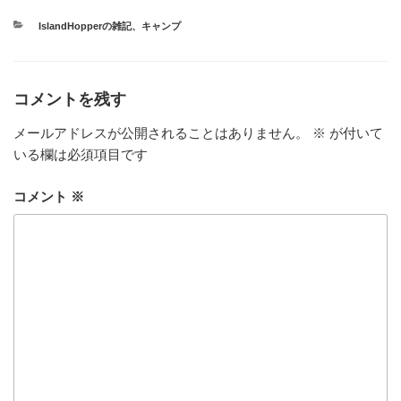
カ
IslandHopperの雑記
、
キャンプ
テ
ゴ
リ
ー
コメントを残す
メールアドレスが公開されることはありません。
※
が付いて
いる欄は必須項目です
コメント
※