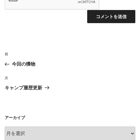
投
前
前
稿
の
今回の獲物
ナ
投
ビ
稿
次
次
ゲ
の
キャンプ履歴更新
投
ー
稿
シ
ョ
アーカイブ
ン
ア
ー