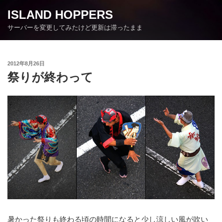
コ
ISLAND HOPPERS
ン
サーバーを変更してみたけど更新は滞ったまま
テ
ン
ツ
投
2012年8月26日
へ
稿
祭りが終わって
ス
日:
キ
ッ
プ
暑かった祭りも終わる頃の時間になると少し涼しい風が吹い