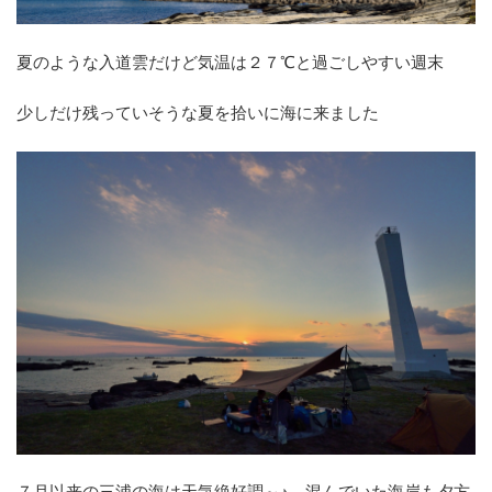
夏のような入道雲だけど気温は２７℃と過ごしやすい週末
少しだけ残っていそうな夏を拾いに海に来ました
７月以来の三浦の海は天気絶好調～♪ 混んでいた海岸も夕方