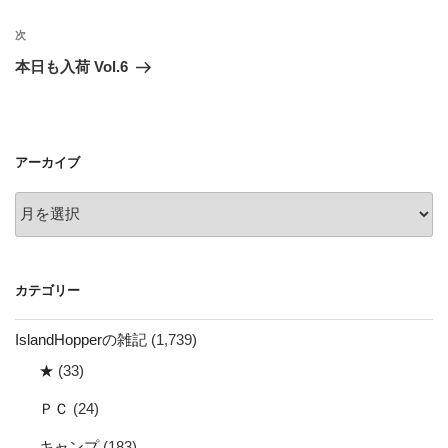
ナ
投
ビ
稿
次
次
ゲ
の
本日も入荷 Vol.6
投
ー
稿
シ
ョ
アーカイブ
ン
ア
ー
カ
イ
カテゴリー
ブ
IslandHopperの雑記
(1,739)
★
(33)
ＰＣ
(24)
キャンプ
(183)