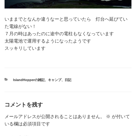
いままでとなんか違うなーと思っていたら 灯台へ延びてい
た電線がない！
７月の時はあったのに途中の電柱もなくなっています
太陽電池で運用するようになったようです
スッキリしています
カ
IslandHopperの雑記
、
キャンプ
、
日記
テ
ゴ
リ
ー
コメントを残す
メールアドレスが公開されることはありません。
※
が付いて
いる欄は必須項目です