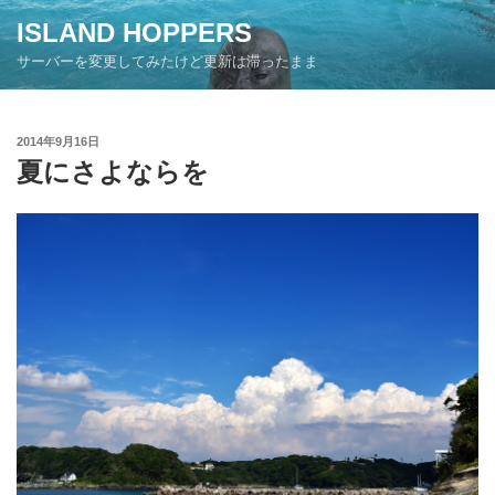
コ
ISLAND HOPPERS
ン
サーバーを変更してみたけど更新は滞ったまま
テ
ン
ツ
投
2014年9月16日
へ
稿
夏にさよならを
ス
日:
キ
ッ
プ