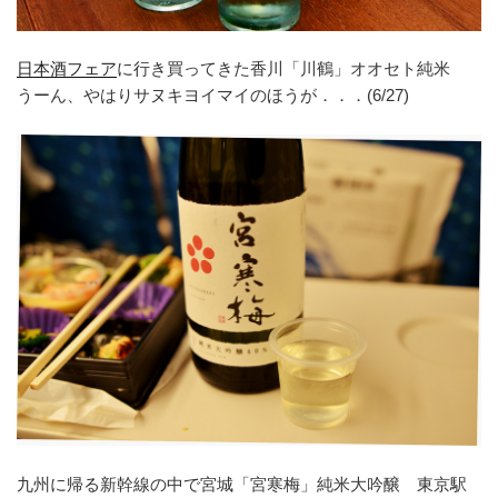
日本酒フェア
に行き買ってきた香川「川鶴」オオセト純米
うーん、やはりサヌキヨイマイのほうが．．．(6/27)
九州に帰る新幹線の中で宮城「宮寒梅」純米大吟醸 東京駅