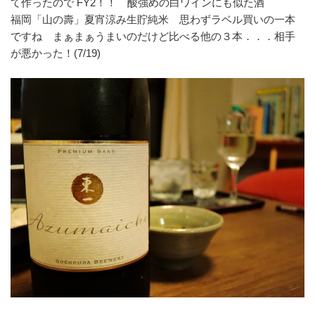
て作ったので FY2！！ 酸強めの白ワインにも似た酒
福岡「山の壽」夏宵涼み生貯純米 思わずラベル買いの一本
ですね まぁまぁうまいのだけど比べる他の３本．．．相手
が悪かった！(7/19)