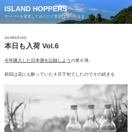
コ
ISLAND HOPPERS
ン
サーバーを変更してみたけど更新は滞ったまま
テ
ン
ツ
投
2014年9月19日
へ
稿
本日も入荷 Vol.6
ス
日:
キ
ッ
今年購入した日本酒を記録しよう
の第６弾。
プ
前回は花にも酔っていた４月下旬でしたのでその続きを