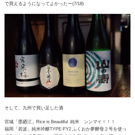
で買えるようになってよかったー(7/18)
そして、九州で買い足した酒
宮城「墨廼江」Rice is Beautiful 純米 ンンマイ！！！
福岡「若波」純米吟醸TYPE-FY2 ふくおか夢酵母２号を使っ