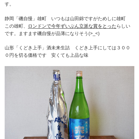
す。
静岡「磯自慢」雄町 いつもは山田錦ですがためしに雄町
この雄町、
ロンドンで今年ずいぶん立派な賞をとった
らしい
です。ますます磯自慢が品薄になりそう(>_<)
山形「くどき上手」酒未来生詰 くどき上手にしては３００
０円を切る価格です 安くても上品な味