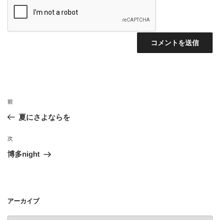
投
前
前
稿
の
夏にさよならを
ナ
投
ビ
稿
次
次
ゲ
の
博多night
投
ー
稿
シ
ョ
アーカイブ
ン