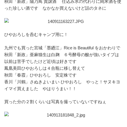
秋田「新政」陽乃鳥 貴譲酒 仕込み水の代わりに純米酒を使
った珍しい酒です なかなか買えないけど話のタネに
ひやおろしを呑むキャンプ用に！
九州でも買った宮城「墨廼江」Rice is Beautiful をおかわりで
秋田「新政」亜麻猫生は白麹 ６号酵母の酸が強いタイプは
以前は苦手でしたけど近頃は好きです
鳳凰美田ひやおろしは４合瓶に移し替えて
秋田「春霞」ひやおろし 安定株です
香川「川鶴」さぬきよいまい ひやおろし やっと！サヌキヨ
イマイ買えました やはりうまい！！
買った分の２割くらいは写真を撮っていないですねぇ