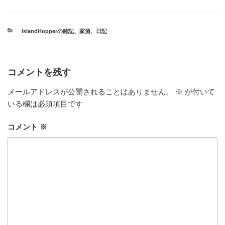
カ
IslandHopperの雑記
、
家酒
、
日記
テ
ゴ
リ
ー
コメントを残す
メールアドレスが公開されることはありません。
※
が付いて
いる欄は必須項目です
コメント
※