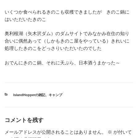
いくつか食べられるきのこも収穫できましたが きのこ鍋に
はいただいたきのこ
奥利根湖（矢木沢ダム）のダムサイトでみなかみ在住の知り
合いに偶然あって（しかもきのこ屋をやっている）きれいに
処理したきのこをどっさりいただいたのでした
おでんにきのこ鍋、それに天ぷら、日本酒うまかった～
カ
IslandHopperの雑記
、
キャンプ
テ
ゴ
リ
ー
コメントを残す
メールアドレスが公開されることはありません。
※
が付いて