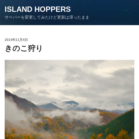
コ
ISLAND HOPPERS
ン
サーバーを変更してみたけど更新は滞ったまま
テ
ン
ツ
投
2014年11月4日
へ
稿
きのこ狩り
ス
日:
キ
ッ
プ