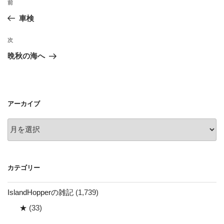
前
前
稿
の
車検
ナ
投
ビ
稿
次
次
ゲ
の
晩秋の海へ
投
ー
稿
シ
ョ
アーカイブ
ン
ア
ー
カ
イ
カテゴリー
ブ
IslandHopperの雑記
(1,739)
★
(33)