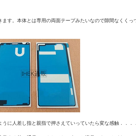
きます。本体とは専用の両面テープみたいなので隙間なくくっ
ように人差し指と親指で押さえていっていたら変な感触．．．