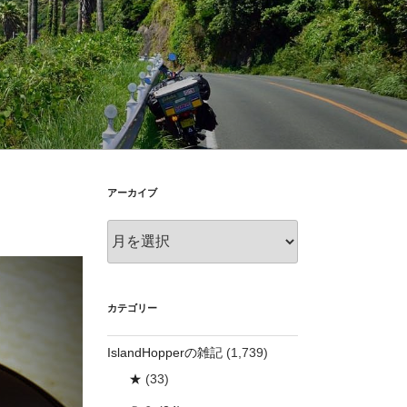
アーカイブ
ア
ー
カ
イ
ブ
カテゴリー
IslandHopperの雑記
(1,739)
★
(33)