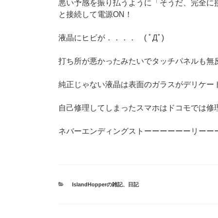
悪い予感を振り払うように「そうだ、完全に
と接続して電源ON！
液晶にヒビが．．．． ( ﾟДﾟ)
打ち所が悪かったみたいでタッチパネルも無
純正じゃない液晶は表面のガラスがデリケー
自己修理してしまったスマホはドコモでは修理
ネバーエンディングストーーーーーーリー
カ
IslandHopperの雑記
、
日記
テ
ゴ
リ
ー