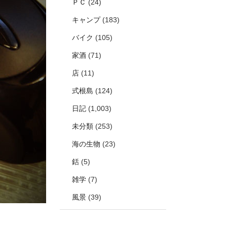
ＰＣ
(24)
キャンプ
(183)
バイク
(105)
家酒
(71)
店
(11)
式根島
(124)
日記
(1,003)
未分類
(253)
海の生物
(23)
銛
(5)
雑学
(7)
風景
(39)