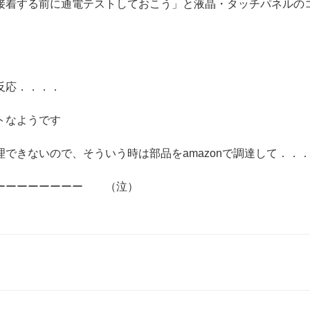
接着する前に通電テストしておこう」と液晶・タッチパネルの
反応．．．．
トなようです
できないので、そういう時は部品をamazonで調達して．．
ーーーーーーーーー （泣）