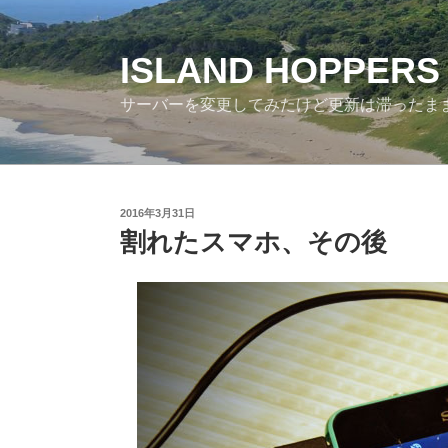
コ
ン
テ
ISLAND HOPPERS
ン
サーバーを変更してみたけど更新は滞ったま
ツ
へ
ス
キ
ッ
投
2016年3月31日
プ
稿
割れたスマホ、その後
日: