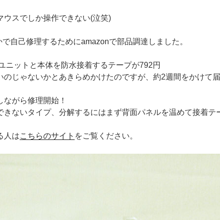
ウスでしか操作できない(泣笑)
かで自己修理するためにamazonで部品調達しました。
ユニットと本体を防水接着するテープが792円
いのじゃないかとあきらめかけたのですが、
約2週間をかけて
しながら修理開始！
できないタイプ、分解するにはまず背面パネルを温めて接着テ
る人は
こちらのサイト
をご覧ください。