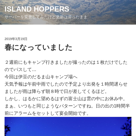
コ
ISLAND HOPPERS
ン
サーバーを変更してみたけど更新は滞ったまま
テ
ン
ツ
投
2019年3月19日
へ
稿
春になっていました
ス
日:
キ
ッ
２週前にもキャンプ行きましたが撮ったのは１枚だけでした
プ
のでパスして…
今回は伊豆のだるま山キャンプ場へ
天気予報は午前中雨でしたので予定より出発を１時間遅らせ
ましたが雨は降らず朝８時で日が差してくるほど。
しかし、はるかに望めるはずの富士山は雲の中にお休み中。
まぁ、いつもと同じようなパターンですね。日の出の1時間半
前にアラームをセットして宴会開始です。