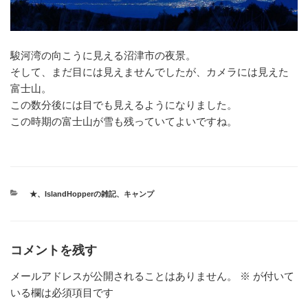
駿河湾の向こうに見える沼津市の夜景。
そして、まだ目には見えませんでしたが、カメラには見えた
富士山。
この数分後には目でも見えるようになりました。
この時期の富士山が雪も残っていてよいですね。
カ
★
、
IslandHopperの雑記
、
キャンプ
テ
ゴ
リ
ー
コメントを残す
メールアドレスが公開されることはありません。
※
が付いて
いる欄は必須項目です