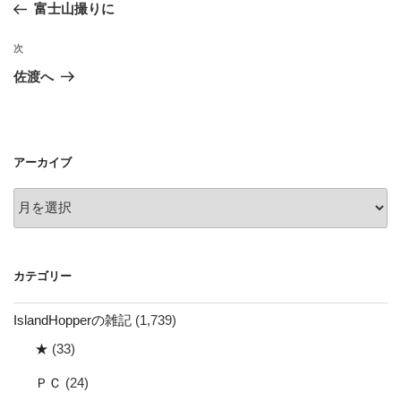
の
富士山撮りに
ナ
投
ビ
稿
次
次
ゲ
の
佐渡へ
投
ー
稿
シ
ョ
アーカイブ
ン
ア
ー
カ
イ
カテゴリー
ブ
IslandHopperの雑記
(1,739)
★
(33)
ＰＣ
(24)