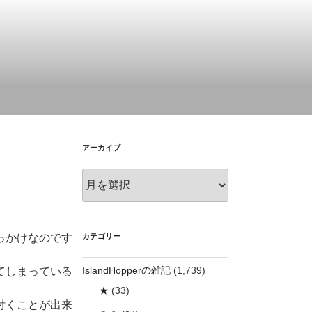
アーカイブ
ア
ー
カ
イ
ブ
カテゴリー
っかけなのです
IslandHopperの雑記
(1,739)
てしまっている
★
(33)
付くことが出来