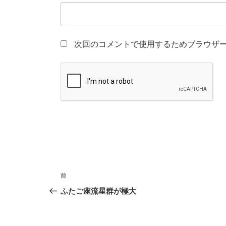
次回のコメントで使用するためブラウザ
投
前
前
稿
の
ふたご座流星群が極大
投
ナ
稿