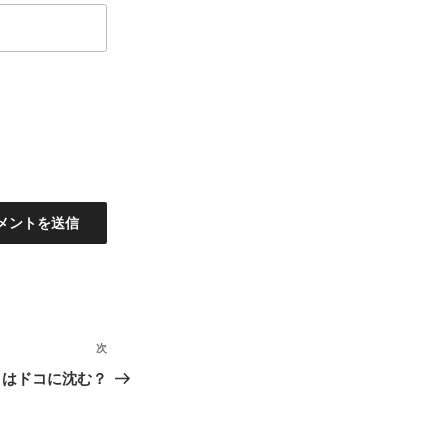
次
次
の
月はドコに沈む？
投
稿