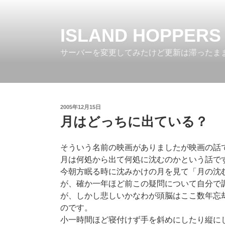
コ
ン
テ
ISLAND HOPPERS
ン
サーバーを変更してみたけど更新は滞ったま
ツ
へ
ス
キ
ッ
投
2005年12月15日
プ
稿
月はどっちに出ている？
日:
そういう名前の映画がありましたが映画の話
月は何処から出て何処に沈むのかという話で
今朝方眠る時に沈みかけの月を見て「月の沈
が、確か一年ほど前この疑問について自分で
が、しかし悲しいかなわが頭脳はここ数年忘
のです。
小一時間ほど寝付けず手を斜めにしたり縦に