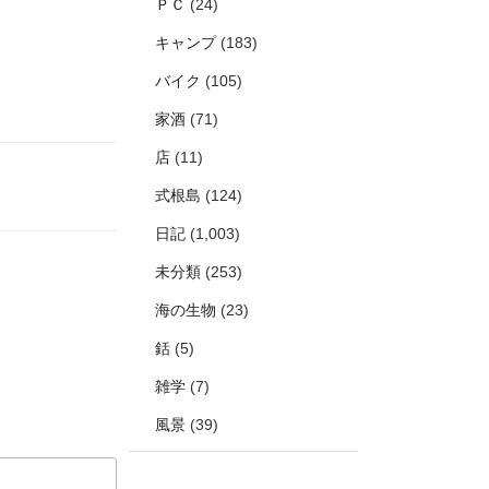
ＰＣ
(24)
キャンプ
(183)
バイク
(105)
家酒
(71)
店
(11)
式根島
(124)
日記
(1,003)
未分類
(253)
海の生物
(23)
銛
(5)
雑学
(7)
風景
(39)