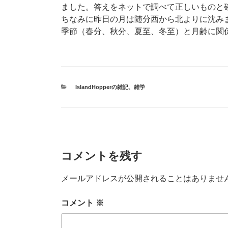
ました。答えをネットで調べて正しいものと
ちなみに昨日の月は随分西から北よりに沈み
季節（春分、秋分、夏至、冬至）と月齢に関
カ
IslandHopperの雑記
、
雑学
テ
ゴ
リ
ー
コメントを残す
メールアドレスが公開されることはありませ
コメント
※