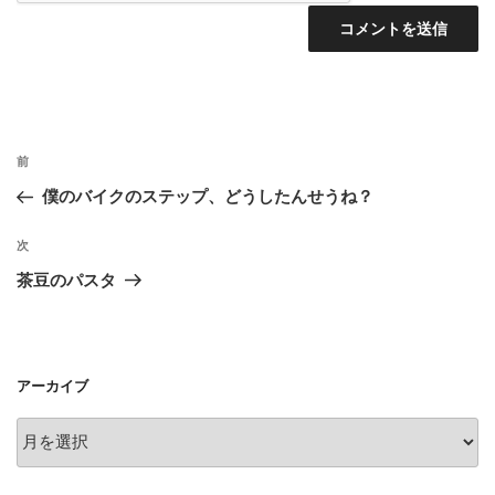
投
前
前
稿
の
僕のバイクのステップ、どうしたんせうね？
ナ
投
ビ
稿
次
次
ゲ
の
茶豆のパスタ
投
ー
稿
シ
ョ
アーカイブ
ン
ア
ー
カ