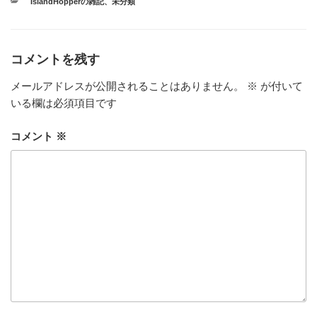
カ
IslandHopperの雑記
、
未分類
テ
ゴ
リ
ー
コメントを残す
メールアドレスが公開されることはありません。
※
が付いて
いる欄は必須項目です
コメント
※