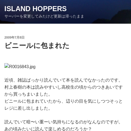
コ
ISLAND HOPPERS
ン
サーバーを変更してみたけど更新は滞ったまま
テ
ン
ツ
投
2009年7月8日
へ
稿
ビニールに包まれた
ス
日:
キ
ッ
プ
近頃、雑誌ばっかり読んでいて本を読んでなかったのです。
村上春樹の本は読みやすいし高校生の頃からのつきあいです
から買っちまいました。
ビニールに包まれていたから、辺りの目を気にしつつそっと
レジに差し出しました。
読んでいて暗〜い重ーい気持ちになるのがなんなのですが。
あの頃みたいに読んで楽しめるのだろうか？