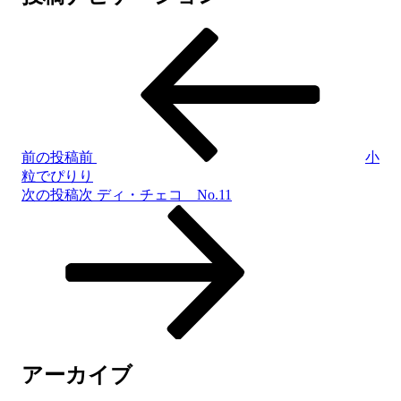
前の投稿
前
小
粒でぴりり
次の投稿
次
ディ・チェコ No.11
アーカイブ