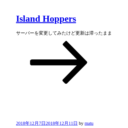
コ
ン
Island Hoppers
テ
ン
ツ
サーバーを変更してみたけど更新は滞ったまま
へ
ス
本
キ
文
ッ
ま
プ
で
ス
ク
ロ
ー
ル
投
2018年12月7日
2018年12月11日
by
matu