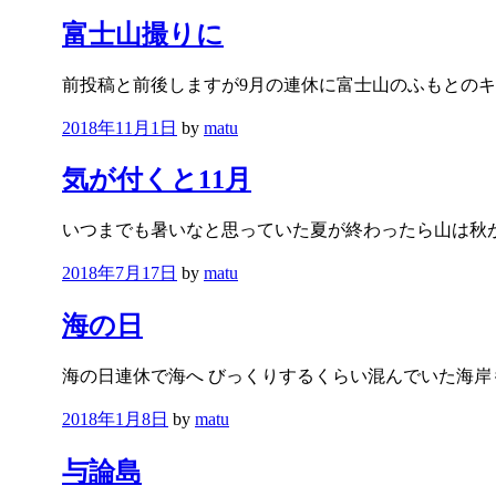
稿
日:
富士山撮りに
前投稿と前後しますが9月の連休に富士山のふもとの
投
2018年11月1日
by
matu
稿
日:
気が付くと11月
いつまでも暑いなと思っていた夏が終わったら山は秋
投
2018年7月17日
by
matu
稿
日:
海の日
海の日連休で海へ びっくりするくらい混んでいた海岸
投
2018年1月8日
by
matu
稿
日:
与論島