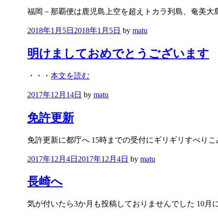
福岡－那覇便は鹿児島上空を超えトカラ列島、奄美大
投
2018年1月5日
2018年1月5日
by
matu
稿
日:
明けましておめでとうございます
・・・
本文を読む
投
2017年12月14日
by
matu
稿
日:
免許更新
免許更新に都庁へ 15時までの受付にギリギリすべりこ
投
2017年12月4日
2017年12月4日
by
matu
稿
日:
長崎へ
気が付いたら3か月も投稿しておりませんでした 10月