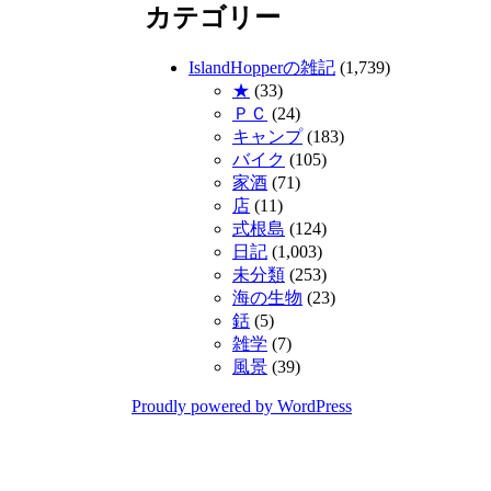
カテゴリー
カ
イ
ブ
IslandHopperの雑記
(1,739)
★
(33)
ＰＣ
(24)
キャンプ
(183)
バイク
(105)
家酒
(71)
店
(11)
式根島
(124)
日記
(1,003)
未分類
(253)
海の生物
(23)
銛
(5)
雑学
(7)
風景
(39)
Proudly powered by WordPress